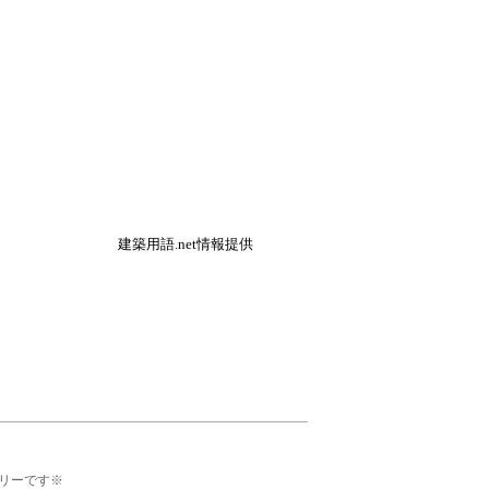
建築用語.net情報提供
リーです※