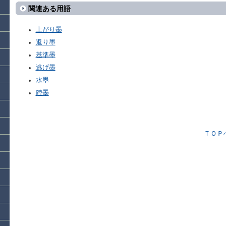
関連ある用語
上がり墨
返り墨
基準墨
逃げ墨
水墨
陸墨
ＴＯＰ