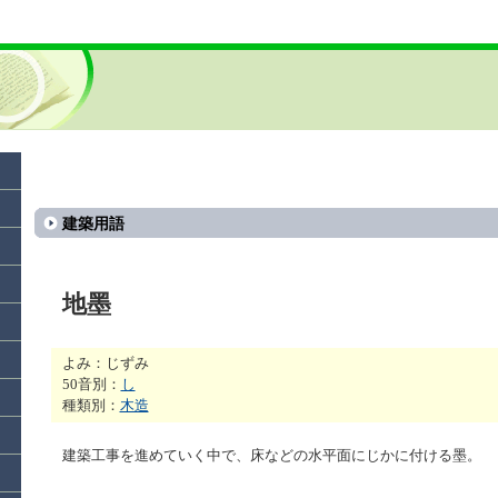
建築用語
地墨
よみ：じずみ
50音別：
し
種類別：
木造
建築工事を進めていく中で、床などの水平面にじかに付ける墨。