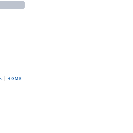
へ
│
ＨＯＭＥ