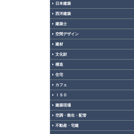
日本建築
西洋建築
建築士
空間デザイン
建材
文化財
構造
住宅
カフェ
ＩＳＯ
建築現場
空調・衛生・配管
不動産・宅建