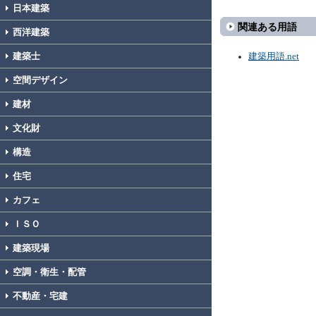
日本建築
関連ある用語
西洋建築
建築士
建築用語.net
空間デザイン
建材
文化財
構造
住宅
カフェ
ＩＳＯ
建築現場
空調・衛生・配管
不動産・宅建