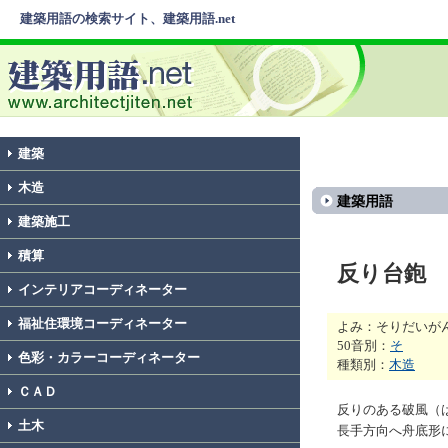
建築用語の検索サイト、建築用語.net
建築
木造
建築用語
建築施工
積算
反り台鉋
インテリアコーディネーター
福祉住環境コーディネーター
よみ：そりだいが
50音別：
そ
色彩・カラーコーディネーター
種類別：
木造
ＣＡＤ
反りのある破風（
土木
長手方向へ舟底形