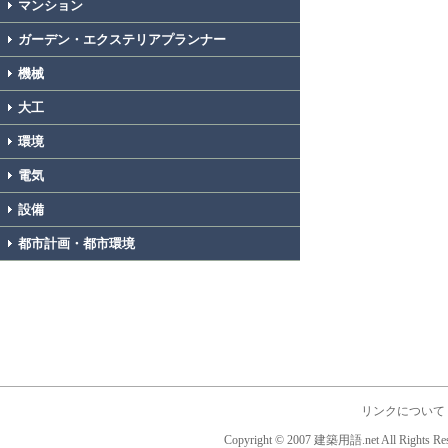
マンション
ガーデン・エクステリアプランナー
機械
大工
環境
電気
設備
都市計画・都市環境
リンクについて
Copyright © 2007 建築用語.net All Rights Res