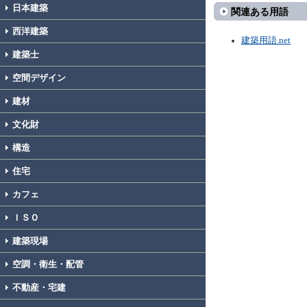
日本建築
関連ある用語
西洋建築
建築用語.net
建築士
空間デザイン
建材
文化財
構造
住宅
カフェ
ＩＳＯ
建築現場
空調・衛生・配管
不動産・宅建