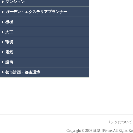
マンション
ガーデン・エクステリアプランナー
機械
大工
環境
電気
設備
都市計画・都市環境
リンクについて
Copyright © 2007 建築用語.net All Rights Res