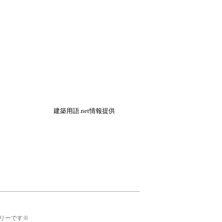
建築用語.net情報提供
リーです※