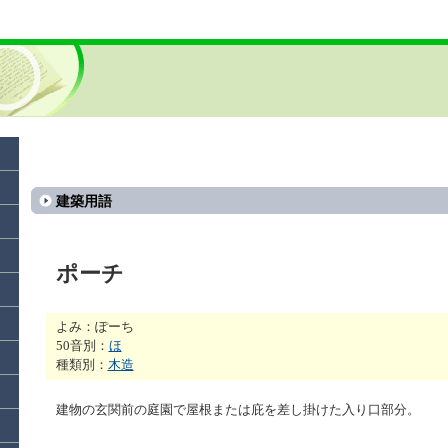
建築用語
ポーチ
よみ：ぽーち
50音別：
ほ
種類別：
木造
建物の玄関前の庭園で屋根または庇を差し掛けた入り口部分。