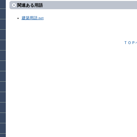
関連ある用語
建築用語.net
ＴＯＰ