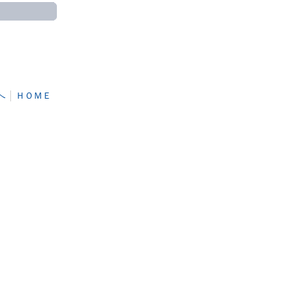
へ
│
ＨＯＭＥ