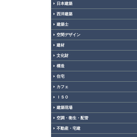
日本建築
西洋建築
建築士
空間デザイン
建材
文化財
構造
住宅
カフェ
ＩＳＯ
建築現場
空調・衛生・配管
不動産・宅建