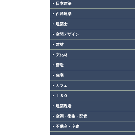
日本建築
西洋建築
建築士
空間デザイン
建材
文化財
構造
住宅
カフェ
ＩＳＯ
建築現場
空調・衛生・配管
不動産・宅建