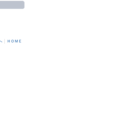
へ
│
ＨＯＭＥ