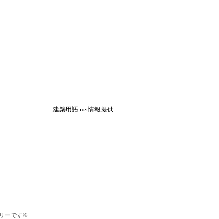
建築用語.net情報提供
リーです※