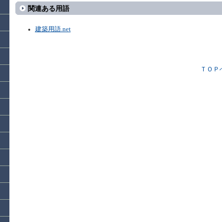
関連ある用語
建築用語.net
ＴＯＰ