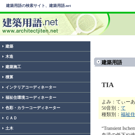
建築用語の検索サイト、建築用語.net
建築
木造
建築用語
建築施工
積算
TIA
インテリアコーディネーター
福祉住環境コーディネーター
よみ：てぃー
50音別：
て
色彩・カラーコーディネーター
種類別：
福祉
ＣＡＤ
“Transient
土木
血流の低下や