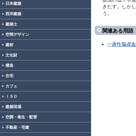
日本建築
きたす。しかし
う。
西洋建築
建築士
関連ある用語
空間デザイン
一過性脳虚血
建材
文化財
構造
住宅
カフェ
ＩＳＯ
建築現場
空調・衛生・配管
不動産・宅建