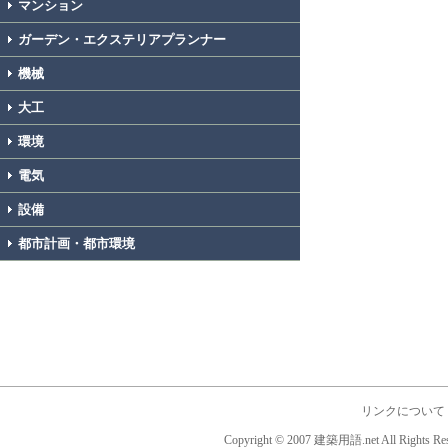
マンション
ガーデン・エクステリアプランナー
機械
大工
環境
電気
設備
都市計画・都市環境
リンクについて
Copyright © 2007 建築用語.net All Rights Res