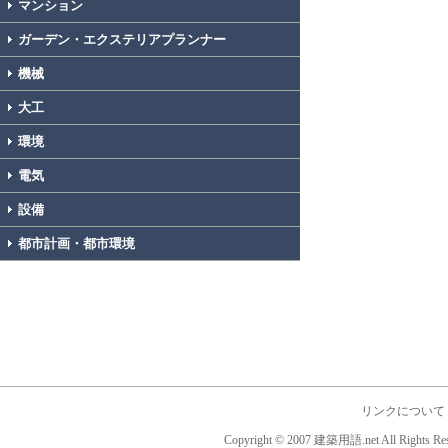
マンション
ガーデン・エクステリアプランナー
機械
大工
環境
電気
設備
都市計画・都市環境
リンクについて
Copyright © 2007 建築用語.net All Rights Res