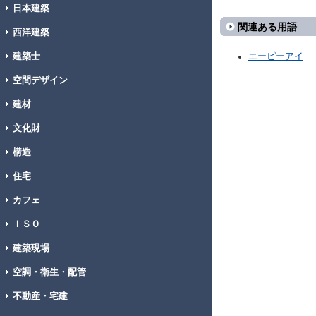
日本建築
関連ある用語
西洋建築
建築士
エーピーアイ
空間デザイン
建材
文化財
構造
住宅
カフェ
ＩＳＯ
建築現場
空調・衛生・配管
不動産・宅建