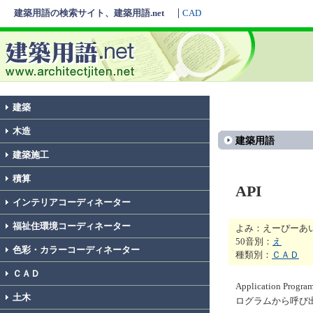
建築用語の検索サイト、建築用語.net
CAD
建築
木造
建築用語
建築施工
積算
API
インテリアコーディネーター
福祉住環境コーディネーター
よみ：えーぴーあ
50音別：
え
色彩・カラーコーディネーター
種類別：
ＣＡＤ
ＣＡＤ
Application 
土木
ログラムから呼び