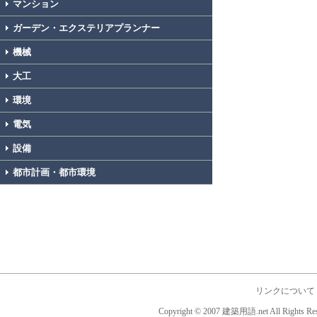
マンション
ガーデン・エクステリアプランナー
機械
大工
環境
電気
設備
都市計画・都市環境
リンクについて
Copyright © 2007 建築用語.net All Rights Res