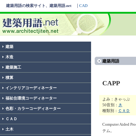
建築用語の検索サイト、建築用語.net
CAD
建築
木造
建築用語
建築施工
積算
CAPP
インテリアコーディネーター
福祉住環境コーディネーター
よみ：きゃっぷ
50音別：
き
色彩・カラーコーディネーター
種類別：
ＣＡＤ
ＣＡＤ
Computer Aid
土木
テム。