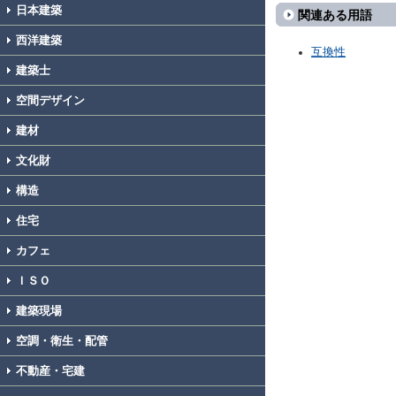
日本建築
関連ある用語
西洋建築
互換性
建築士
空間デザイン
建材
文化財
構造
住宅
カフェ
ＩＳＯ
建築現場
空調・衛生・配管
不動産・宅建