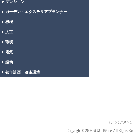
マンション
ガーデン・エクステリアプランナー
機械
大工
環境
電気
設備
都市計画・都市環境
リンクについて
Copyright © 2007 建築用語.net All Rights Res