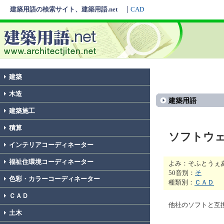
建築用語の検索サイト、建築用語.net
CAD
建築
木造
建築用語
建築施工
積算
ソフトウ
インテリアコーディネーター
福祉住環境コーディネーター
よみ：そふとうぇ
50音別：
そ
色彩・カラーコーディネーター
種類別：
ＣＡＤ
ＣＡＤ
他社のソフトと互
土木