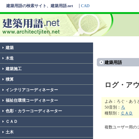
建築用語の検索サイト、建築用語.net
CAD
建築
木造
建築用語
建築施工
積算
ログ・ア
インテリアコーディネーター
福祉住環境コーディネーター
よみ：ろぐ・あう
50音別：
ろ
色彩・カラーコーディネーター
種類別：
ＣＡＤ
ＣＡＤ
複数ユーザー用の
土木