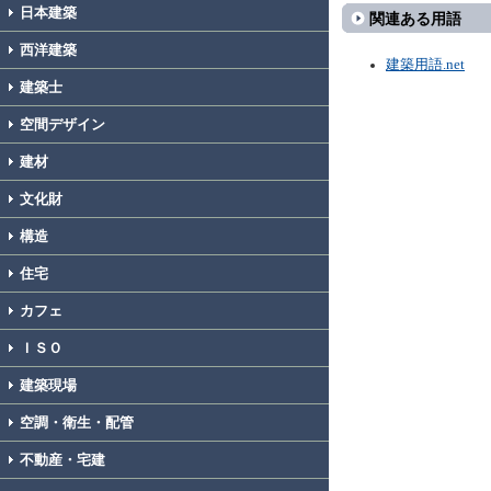
日本建築
関連ある用語
西洋建築
建築用語.net
建築士
空間デザイン
建材
文化財
構造
住宅
カフェ
ＩＳＯ
建築現場
空調・衛生・配管
不動産・宅建