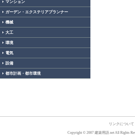
マンション
ガーデン・エクステリアプランナー
機械
大工
環境
電気
設備
都市計画・都市環境
リンクについて
Copyright © 2007 建築用語.net All Rights Res