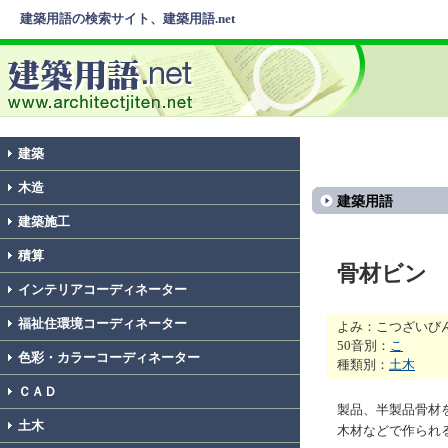
建築用語の検索サイト、建築用語.net
建築
木造
建築用語
建築施工
積算
骨材ビン
インテリアコーディネーター
福祉住環境コーディネーター
よみ：こつざいび
50音別：
こ
色彩・カラーコーディネーター
種類別：
土木
ＣＡＤ
製品、半製品骨材
土木
木材などで作られ