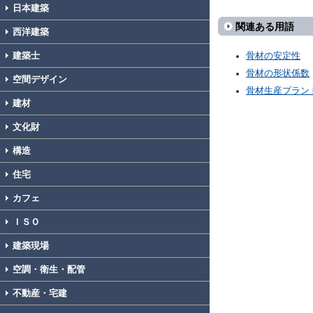
日本建築
関連ある用語
西洋建築
建築士
骨材の安定性
骨材の形状係数
空間デザイン
骨材生産プラン
建材
文化財
構造
住宅
カフェ
ＩＳＯ
建築現場
空調・衛生・配管
不動産・宅建