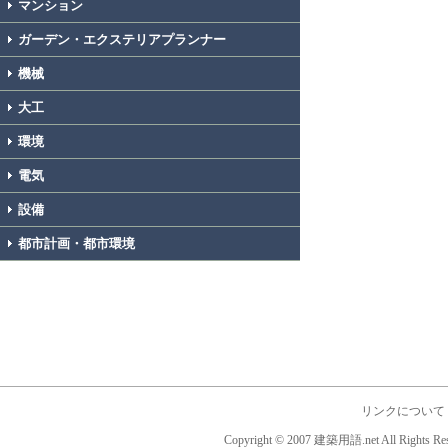
マンション
ガーデン・エクステリアプランナー
機械
大工
環境
電気
設備
都市計画・都市環境
リンクについて
Copyright © 2007 建築用語.net All Rights Res