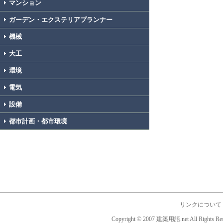
マンション
ガーデン・エクステリアプランナー
機械
大工
環境
電気
設備
都市計画・都市環境
リンクについて
Copyright © 2007 建築用語.net All Rights Res