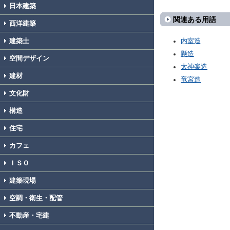
日本建築
関連ある用語
西洋建築
建築士
内室造
懸造
空間デザイン
太神楽造
建材
竜宮造
文化財
構造
住宅
カフェ
ＩＳＯ
建築現場
空調・衛生・配管
不動産・宅建