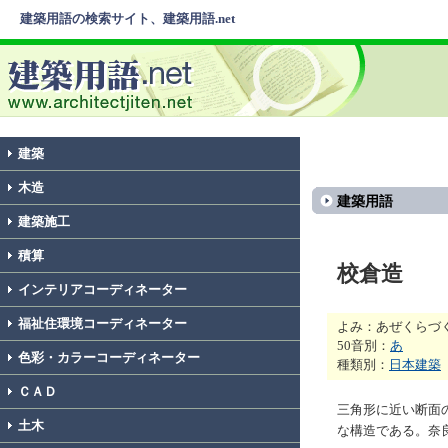
建築用語の検索サイト、建築用語.net
建築
木造
建築用語
建築施工
積算
校倉造
インテリアコーディネーター
福祉住環境コーディネーター
よみ：あぜくらづ
50音別：
あ
色彩・カラーコーディネーター
種類別：
日本建築
ＣＡＤ
三角形に近い断面
土木
な構造である。奈