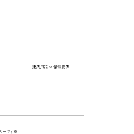
建築用語.net情報提供
リーです※