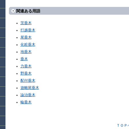
関連ある用語
茨垂木
打越垂木
尾垂木
化粧垂木
地垂木
垂木
力垂木
野垂木
配付垂木
遊離尾垂木
論治垂木
輪垂木
ＴＯＰ