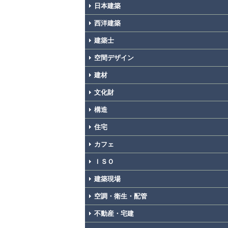
日本建築
西洋建築
建築士
空間デザイン
建材
文化財
構造
住宅
カフェ
ＩＳＯ
建築現場
空調・衛生・配管
不動産・宅建