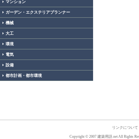
マンション
ガーデン・エクステリアプランナー
機械
大工
環境
電気
設備
都市計画・都市環境
リンクについて
Copyright © 2007 建築用語.net All Rights Res