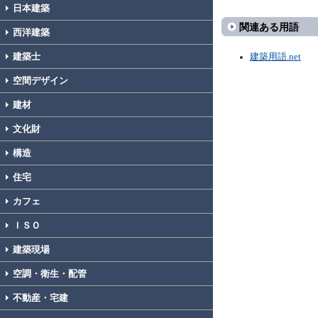
日本建築
関連ある用語
西洋建築
建築士
建築用語.net
空間デザイン
建材
文化財
構造
住宅
カフェ
ＩＳＯ
建築現場
空調・衛生・配管
不動産・宅建