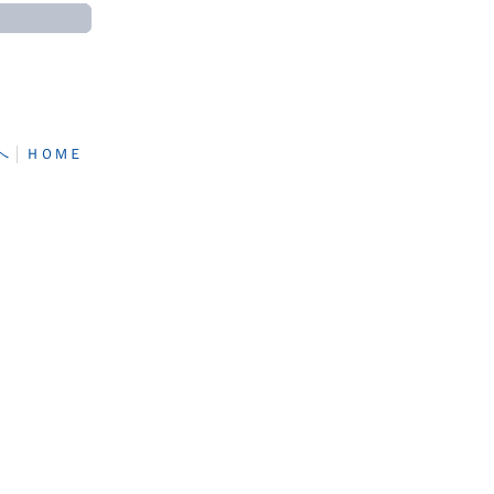
へ
│
ＨＯＭＥ