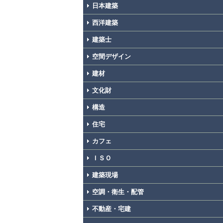
日本建築
西洋建築
建築士
空間デザイン
建材
文化財
構造
住宅
カフェ
ＩＳＯ
建築現場
空調・衛生・配管
不動産・宅建