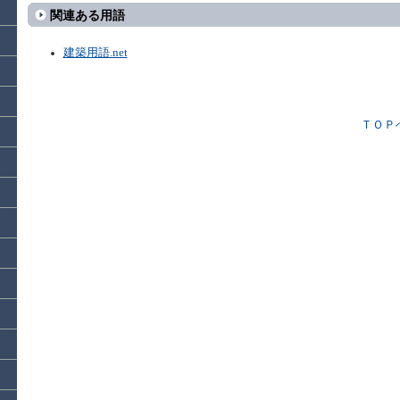
関連ある用語
建築用語.net
ＴＯＰ