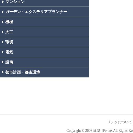
マンション
ガーデン・エクステリアプランナー
機械
大工
環境
電気
設備
都市計画・都市環境
リンクについて
Copyright © 2007 建築用語.net All Rights Res