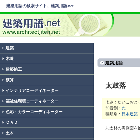
建築用語の検索サイト、建築用語.net
建築
木造
建築用語
建築施工
積算
太鼓落
インテリアコーディネーター
福祉住環境コーディネーター
よみ：たいこおと
50音別：
た
色彩・カラーコーディネーター
種類別：
日本建築
ＣＡＤ
丸太材の両側面を
土木