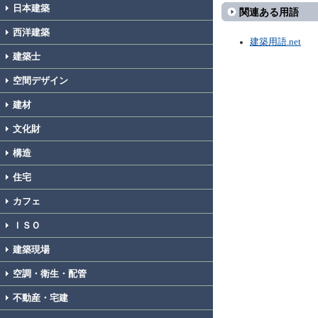
日本建築
関連ある用語
西洋建築
建築用語.net
建築士
空間デザイン
建材
文化財
構造
住宅
カフェ
ＩＳＯ
建築現場
空調・衛生・配管
不動産・宅建