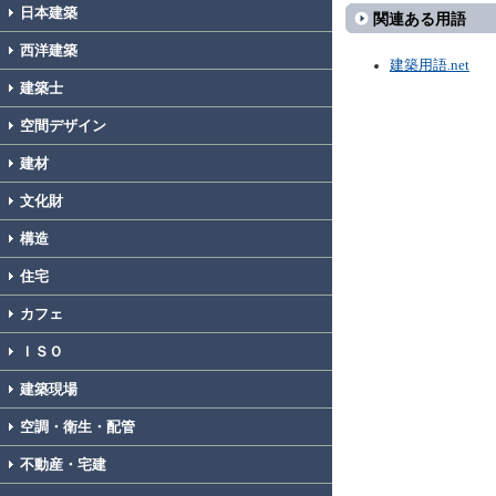
日本建築
関連ある用語
西洋建築
建築用語.net
建築士
空間デザイン
建材
文化財
構造
住宅
カフェ
ＩＳＯ
建築現場
空調・衛生・配管
不動産・宅建