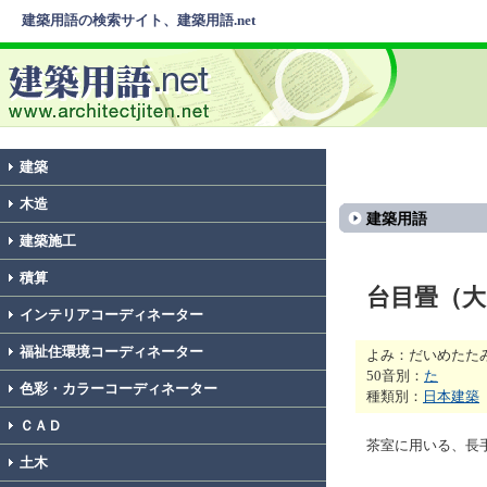
建築用語の検索サイト、建築用語.net
建築
木造
建築用語
建築施工
積算
台目畳（大
インテリアコーディネーター
福祉住環境コーディネーター
よみ：だいめたた
50音別：
た
色彩・カラーコーディネーター
種類別：
日本建築
ＣＡＤ
茶室に用いる、長手
土木