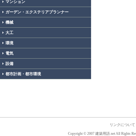
マンション
ガーデン・エクステリアプランナー
機械
大工
環境
電気
設備
都市計画・都市環境
リンクについて
Copyright © 2007 建築用語.net All Rights Res