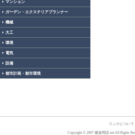
マンション
ガーデン・エクステリアプランナー
機械
大工
環境
電気
設備
都市計画・都市環境
リンクについて
Copyright © 2007 建築用語.net All Rights Res