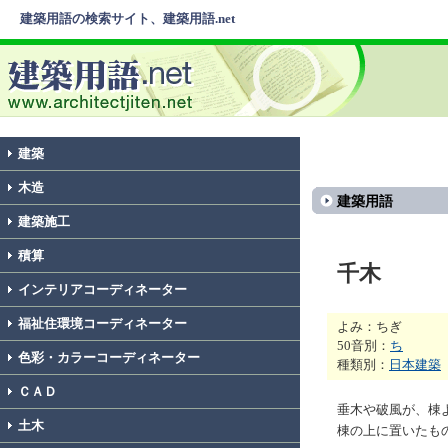
建築用語の検索サイト、建築用語.net
建築
木造
建築用語
建築施工
積算
千木
インテリアコーディネーター
福祉住環境コーディネーター
よみ：ちぎ
50音別：
ち
色彩・カラーコーディネーター
種類別：
日本建築
ＣＡＤ
垂木や破風が、棟
土木
棟の上に置いたも