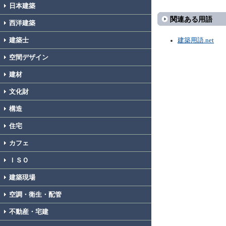
日本建築
関連ある用語
西洋建築
建築士
建築用語.net
空間デザイン
建材
文化財
構造
住宅
カフェ
ＩＳＯ
建築現場
空調・衛生・配管
不動産・宅建