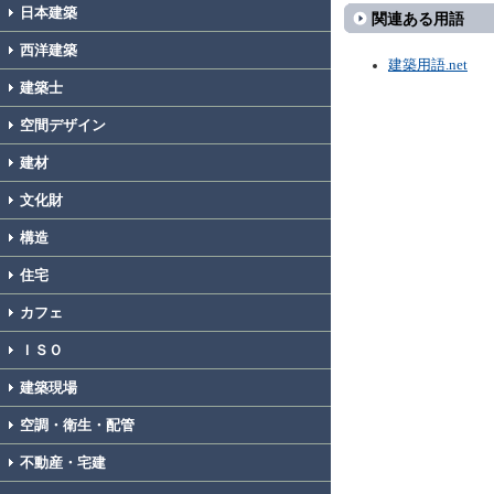
日本建築
関連ある用語
西洋建築
建築用語.net
建築士
空間デザイン
建材
文化財
構造
住宅
カフェ
ＩＳＯ
建築現場
空調・衛生・配管
不動産・宅建