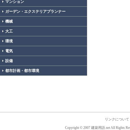
マンション
ガーデン・エクステリアプランナー
機械
大工
環境
電気
設備
都市計画・都市環境
リンクについて
Copyright © 2007 建築用語.net All Rights Res