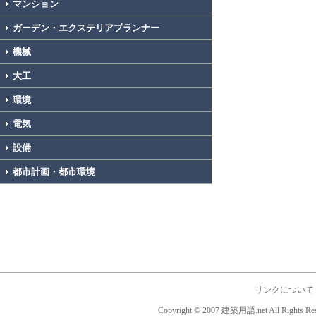
マンション
ガーデン・エクステリアプランナー
機械
大工
環境
電気
設備
都市計画・都市環境
リンクについて
Copyright © 2007 建築用語.net All Rights Res