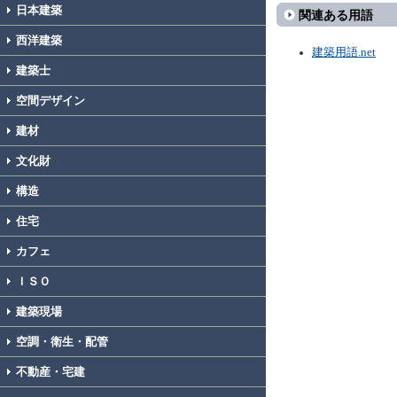
日本建築
関連ある用語
西洋建築
建築用語.net
建築士
空間デザイン
建材
文化財
構造
住宅
カフェ
ＩＳＯ
建築現場
空調・衛生・配管
不動産・宅建