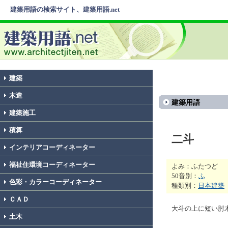
建築用語の検索サイト、建築用語.net
建築
木造
建築用語
建築施工
積算
二斗
インテリアコーディネーター
福祉住環境コーディネーター
よみ：ふたつど
50音別：
ふ
色彩・カラーコーディネーター
種類別：
日本建築
ＣＡＤ
大斗の上に短い肘
土木