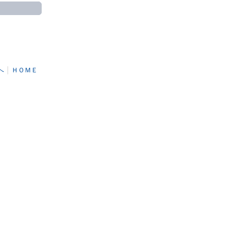
へ
│
ＨＯＭＥ