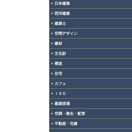
日本建築
西洋建築
建築士
空間デザイン
建材
文化財
構造
住宅
カフェ
ＩＳＯ
建築現場
空調・衛生・配管
不動産・宅建