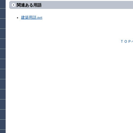
関連ある用語
建築用語.net
ＴＯＰ