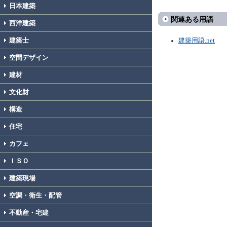
日本建築
関連ある用語
西洋建築
建築士
建築用語.net
空間デザイン
建材
文化財
構造
住宅
カフェ
ＩＳＯ
建築現場
空調・衛生・配管
不動産・宅建