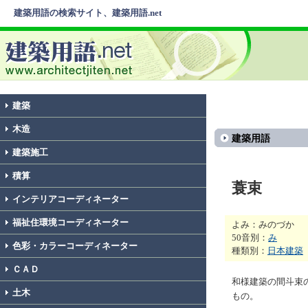
建築用語の検索サイト、建築用語.net
建築
木造
建築用語
建築施工
積算
蓑束
インテリアコーディネーター
福祉住環境コーディネーター
よみ：みのづか
50音別：
み
色彩・カラーコーディネーター
種類別：
日本建築
ＣＡＤ
和様建築の間斗束
土木
もの。