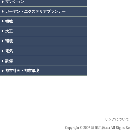
マンション
ガーデン・エクステリアプランナー
機械
大工
環境
電気
設備
都市計画・都市環境
リンクについて
Copyright © 2007 建築用語.net All Rights Res