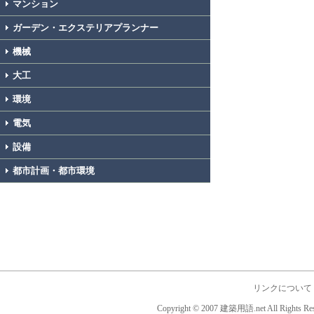
マンション
ガーデン・エクステリアプランナー
機械
大工
環境
電気
設備
都市計画・都市環境
リンクについて
Copyright © 2007 建築用語.net All Rights Res