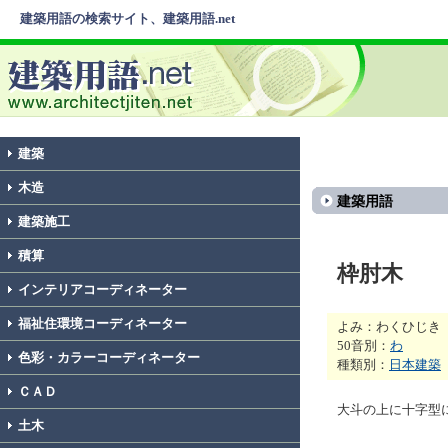
建築用語の検索サイト、建築用語.net
建築
木造
建築用語
建築施工
積算
枠肘木
インテリアコーディネーター
福祉住環境コーディネーター
よみ：わくひじき
50音別：
わ
色彩・カラーコーディネーター
種類別：
日本建築
ＣＡＤ
大斗の上に十字型
土木