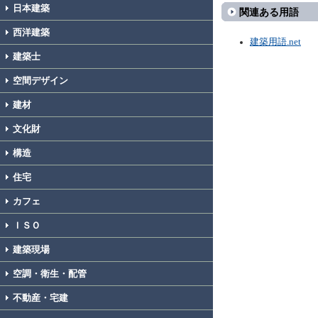
日本建築
関連ある用語
西洋建築
建築用語.net
建築士
空間デザイン
建材
文化財
構造
住宅
カフェ
ＩＳＯ
建築現場
空調・衛生・配管
不動産・宅建