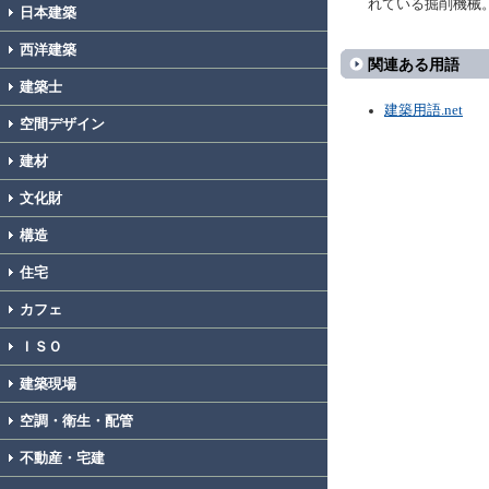
れている掘削機械
日本建築
西洋建築
関連ある用語
建築士
建築用語.net
空間デザイン
建材
文化財
構造
住宅
カフェ
ＩＳＯ
建築現場
空調・衛生・配管
不動産・宅建