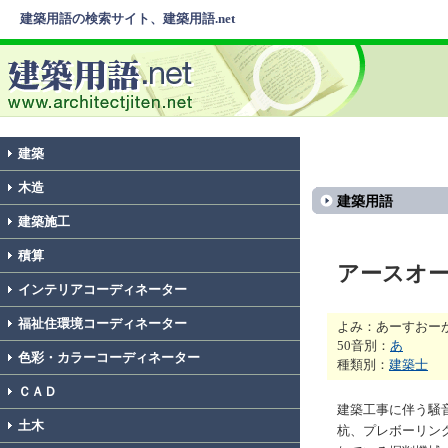
建築用語の検索サイト、建築用語.net
建築
木造
建築用語
建築施工
積算
アースオ
インテリアコーディネーター
福祉住環境コーディネーター
よみ：あーすおー
50音別：
あ
色彩・カラーコーディネーター
種類別：
建築士
ＣＡＤ
建築工事に伴う騒
土木
杭、プレボーリン