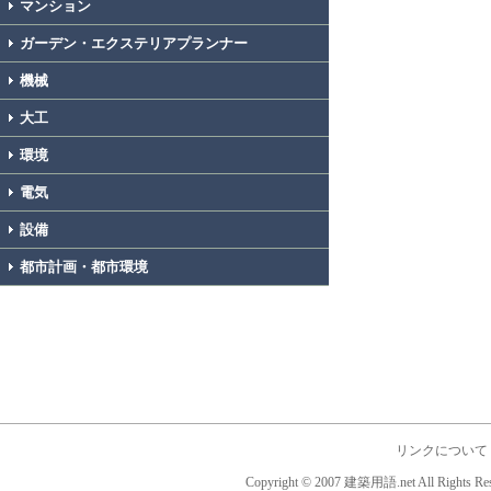
マンション
ガーデン・エクステリアプランナー
機械
大工
環境
電気
設備
都市計画・都市環境
リンクについて
Copyright © 2007 建築用語.net All Rights Res