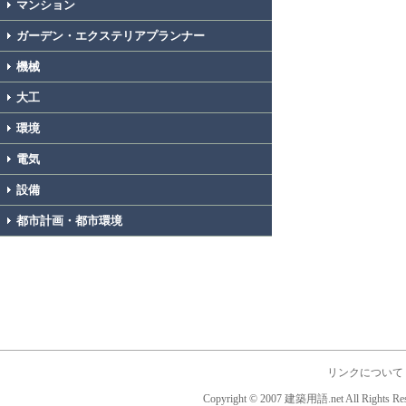
マンション
ガーデン・エクステリアプランナー
機械
大工
環境
電気
設備
都市計画・都市環境
リンクについて
Copyright © 2007 建築用語.net All Rights Res