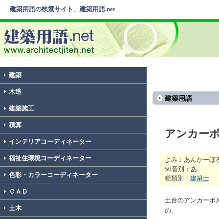
建築用語の検索サイト、建築用語.net
建築
木造
建築用語
建築施工
積算
アンカー
インテリアコーディネーター
福祉住環境コーディネーター
よみ：あんかーぼ
50音別：
あ
色彩・カラーコーディネーター
種類別：
建築士
ＣＡＤ
土台のアンカーボ
土木
の。