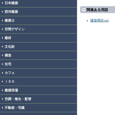
日本建築
関連ある用語
西洋建築
建築士
建築用語.net
空間デザイン
建材
文化財
構造
住宅
カフェ
ＩＳＯ
建築現場
空調・衛生・配管
不動産・宅建