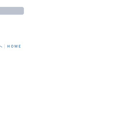
へ
│
ＨＯＭＥ