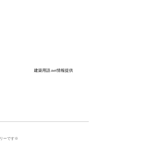
建築用語.net情報提供
リーです※