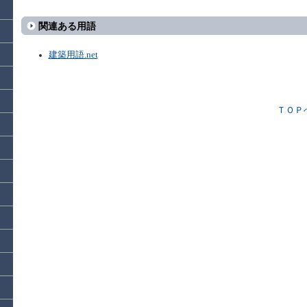
関連ある用語
建築用語.net
ＴＯＰ