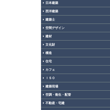
日本建築
西洋建築
建築士
空間デザイン
建材
文化財
構造
住宅
カフェ
ＩＳＯ
建築現場
空調・衛生・配管
不動産・宅建