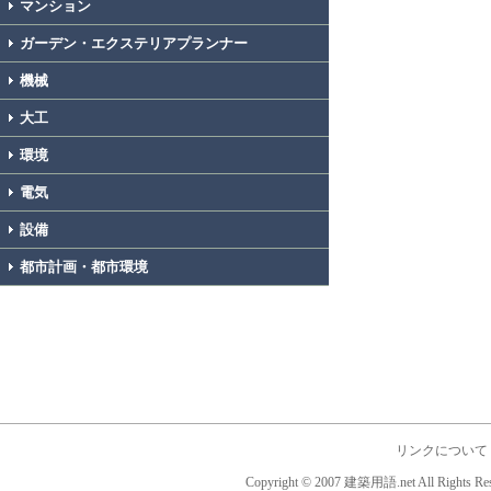
マンション
ガーデン・エクステリアプランナー
機械
大工
環境
電気
設備
都市計画・都市環境
リンクについて
Copyright © 2007 建築用語.net All Rights Res