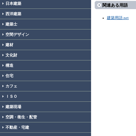
日本建築
関連ある用語
西洋建築
建築用語.net
建築士
空間デザイン
建材
文化財
構造
住宅
カフェ
ＩＳＯ
建築現場
空調・衛生・配管
不動産・宅建