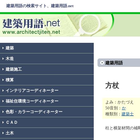
建築用語の検索サイト、建築用語.net
建築
木造
建築用語
建築施工
積算
方杖
インテリアコーディネーター
福祉住環境コーディネーター
よみ：かたづえ
50音別：
か
色彩・カラーコーディネーター
種類別：
建築士
ＣＡＤ
柱と横架材間の補
土木