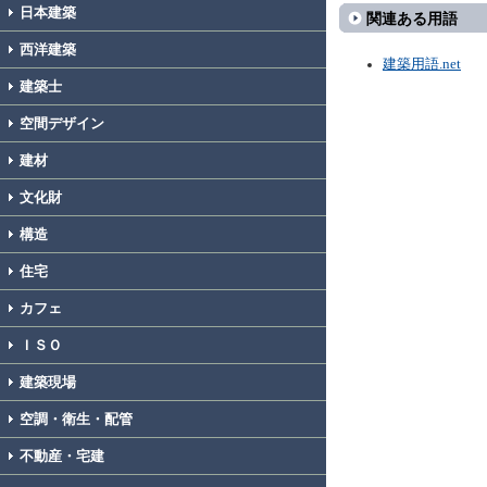
日本建築
関連ある用語
西洋建築
建築用語.net
建築士
空間デザイン
建材
文化財
構造
住宅
カフェ
ＩＳＯ
建築現場
空調・衛生・配管
不動産・宅建