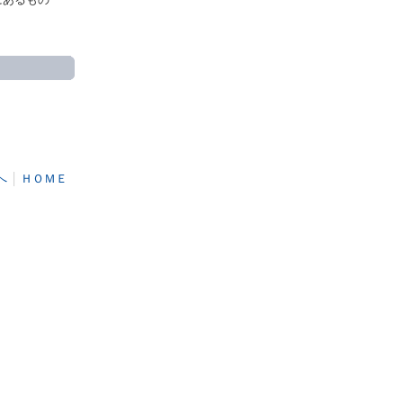
にあるもの
へ
│
ＨＯＭＥ