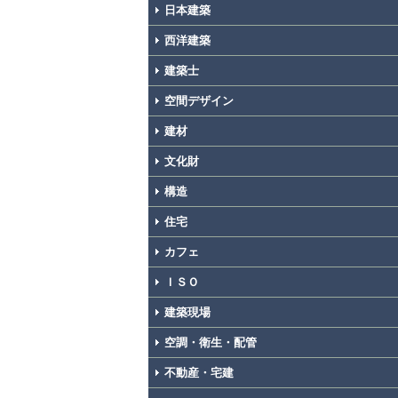
日本建築
西洋建築
建築士
空間デザイン
建材
文化財
構造
住宅
カフェ
ＩＳＯ
建築現場
空調・衛生・配管
不動産・宅建