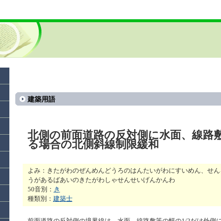
建築用語
北側の前面道路の反対側に水面、線路
る場合の北側斜線制限緩和
よみ：きたがわのぜんめんどうろのはんたいがわにすいめん、せん
うがあるばあいのきたがわしゃせんせいげんかんわ
50音別：
き
種類別：
建築士