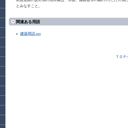
前面道路の反対側の境界線は、水面、線路敷等の幅の1/2だけ外側
とみなすこと。
関連ある用語
建築用語.net
ＴＯＰ