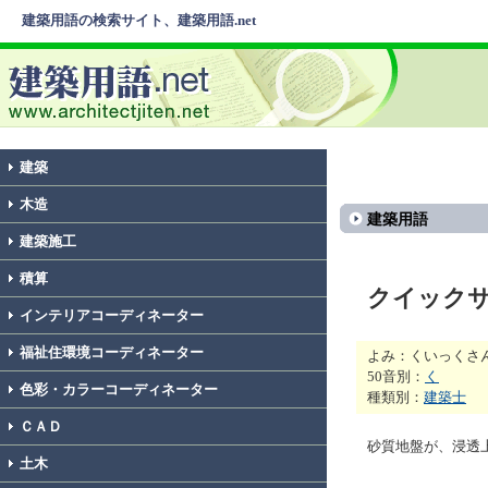
建築用語の検索サイト、建築用語.net
建築
木造
建築用語
建築施工
積算
クイック
インテリアコーディネーター
福祉住環境コーディネーター
よみ：くいっくさ
50音別：
く
色彩・カラーコーディネーター
種類別：
建築士
ＣＡＤ
砂質地盤が、浸透
土木