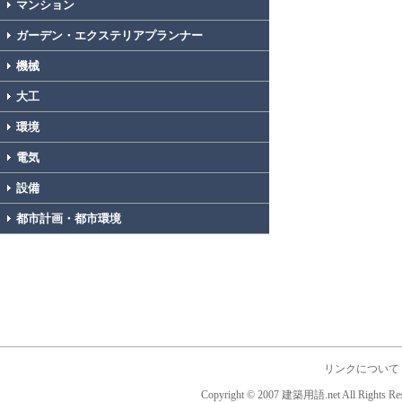
マンション
ガーデン・エクステリアプランナー
機械
大工
環境
電気
設備
都市計画・都市環境
リンクについて
Copyright © 2007 建築用語.net All Rights Res