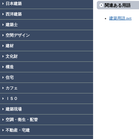
日本建築
関連ある用語
西洋建築
建築用語.net
建築士
空間デザイン
建材
文化財
構造
住宅
カフェ
ＩＳＯ
建築現場
空調・衛生・配管
不動産・宅建