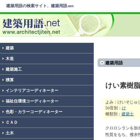
建築用語の検索サイト、建築用語.net
建築
木造
建築用語
建築施工
積算
けい素樹
インテリアコーディネーター
福祉住環境コーディネーター
よみ：けいそじゅ
50音別：
け
色彩・カラーコーディネーター
種類別：
建築士
ＣＡＤ
クロロシランを加
土木
性質をもち、撥水