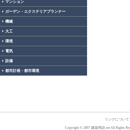
マンション
ガーデン・エクステリアプランナー
機械
大工
環境
電気
設備
都市計画・都市環境
リンクについて
Copyright © 2007 建築用語.net All Rights Res