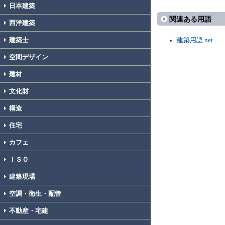
日本建築
関連ある用語
西洋建築
建築士
建築用語.net
空間デザイン
建材
文化財
構造
住宅
カフェ
ＩＳＯ
建築現場
空調・衛生・配管
不動産・宅建