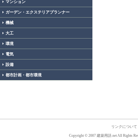
マンション
ガーデン・エクステリアプランナー
機械
大工
環境
電気
設備
都市計画・都市環境
リンクについて
Copyright © 2007 建築用語.net All Rights Res