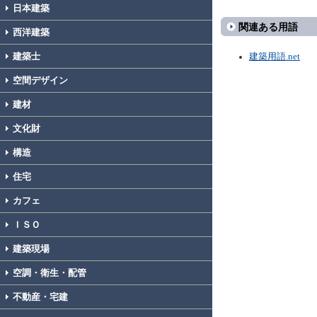
日本建築
関連ある用語
西洋建築
建築士
建築用語.net
空間デザイン
建材
文化財
構造
住宅
カフェ
ＩＳＯ
建築現場
空調・衛生・配管
不動産・宅建