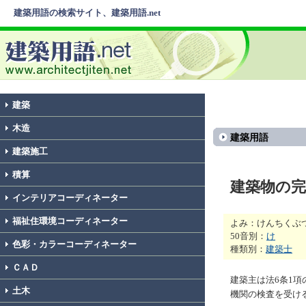
建築用語の検索サイト、建築用語.net
建築
木造
建築用語
建築施工
積算
建築物の完
インテリアコーディネーター
福祉住環境コーディネーター
よみ：けんちくぶ
50音別：
け
色彩・カラーコーディネーター
種類別：
建築士
ＣＡＤ
建築主は法6条1
土木
機関の検査を受け