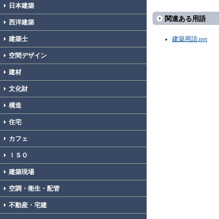
日本建築
関連ある用語
西洋建築
建築士
建築用語.net
空間デザイン
建材
文化財
構造
住宅
カフェ
ＩＳＯ
建築現場
空調・衛生・配管
不動産・宅建