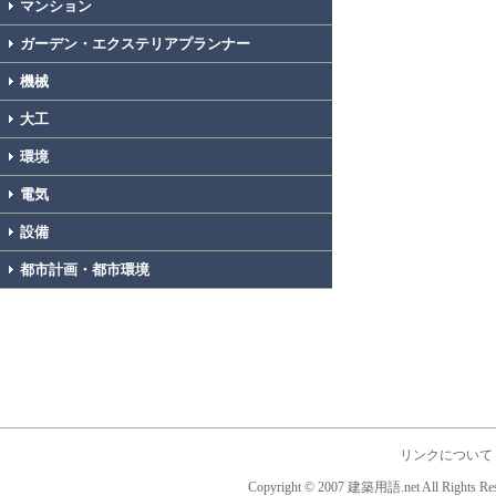
マンション
ガーデン・エクステリアプランナー
機械
大工
環境
電気
設備
都市計画・都市環境
リンクについて
Copyright © 2007 建築用語.net All Rights Res