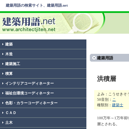
建築用語の検索サイト、建築用語.net
建築
木造
建築用語
建築施工
積算
洪積層
インテリアコーディネーター
福祉住環境コーディネーター
よみ：こうせきそ
50音別：
こ
色彩・カラーコーディネーター
種類別：
建築士
ＣＡＤ
100万年～1万年
土木
層とされる。