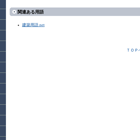
関連ある用語
建築用語.net
ＴＯＰ