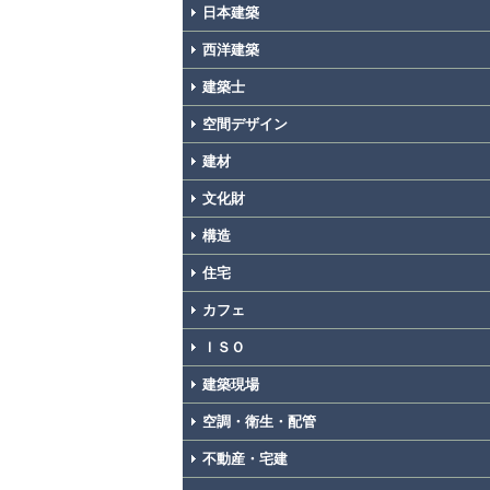
日本建築
西洋建築
建築士
空間デザイン
建材
文化財
構造
住宅
カフェ
ＩＳＯ
建築現場
空調・衛生・配管
不動産・宅建