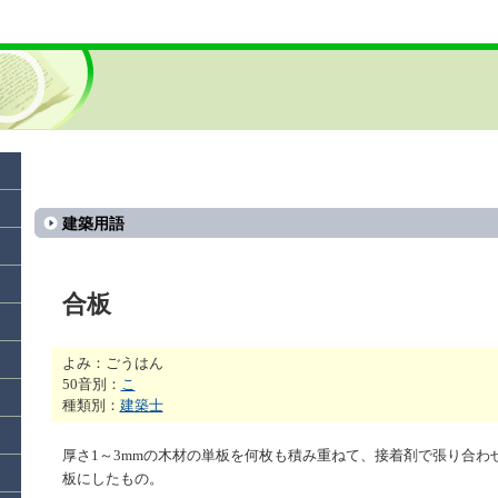
建築用語
合板
よみ：ごうはん
50音別：
こ
種類別：
建築士
厚さ1～3mmの木材の単板を何枚も積み重ねて、接着剤で張り合わ
板にしたもの。