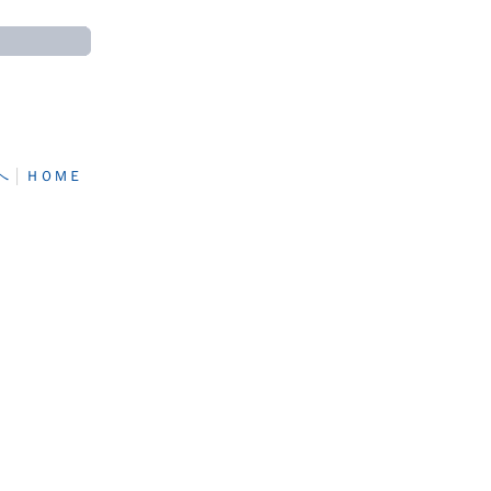
へ
│
ＨＯＭＥ