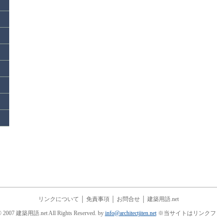
リンクについて
│
免責事項
│
お問合せ
│
建築用語.net
© 2007 建築用語.net All Rights Reserved. by
info@architectjiten.net
※当サイトはリンクフ