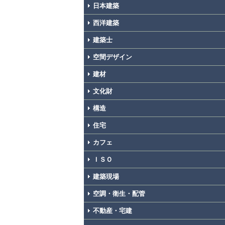
日本建築
西洋建築
建築士
空間デザイン
建材
文化財
構造
住宅
カフェ
ＩＳＯ
建築現場
空調・衛生・配管
不動産・宅建