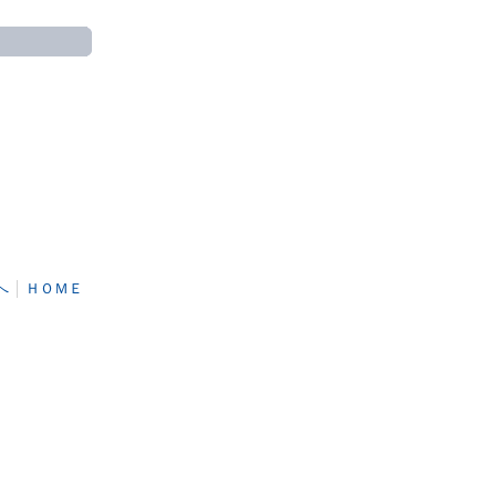
へ
│
ＨＯＭＥ