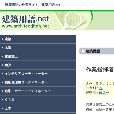
建築用語の検索サイト、建築用語.net
建築
木造
建築用語
建築施工
積算
作業指揮者
インテリアコーディネーター
福祉住環境コーディネーター
よみ：さぎょうし
50音別：
さ
色彩・カラーコーディネーター
種類別：
建築士
ＣＡＤ
労働災害防止のた
土木
機械・高所作業車