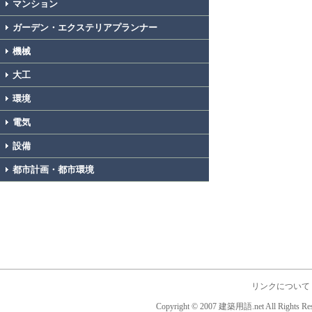
マンション
ガーデン・エクステリアプランナー
機械
大工
環境
電気
設備
都市計画・都市環境
リンクについて
Copyright © 2007 建築用語.net All Rights Res