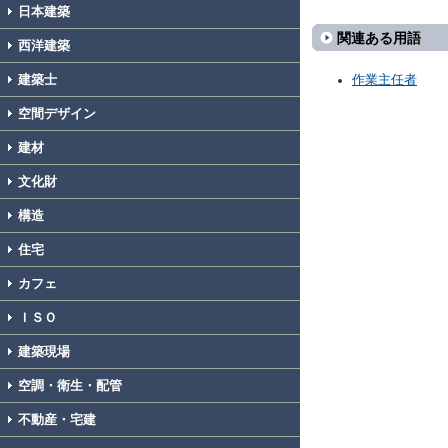
日本建築
関連ある用語
西洋建築
建築士
作業主任者
空間デザイン
建材
文化財
構造
住宅
カフェ
ＩＳＯ
建築現場
空調・衛生・配管
不動産・宅建