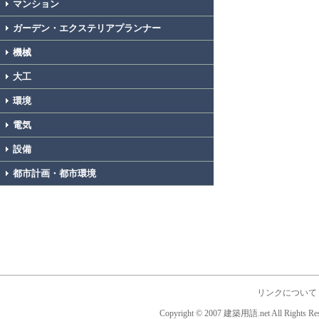
マンション
ガーデン・エクステリアプランナー
機械
大工
環境
電気
設備
都市計画・都市環境
リンクについて
Copyright © 2007 建築用語.net All Rights Res