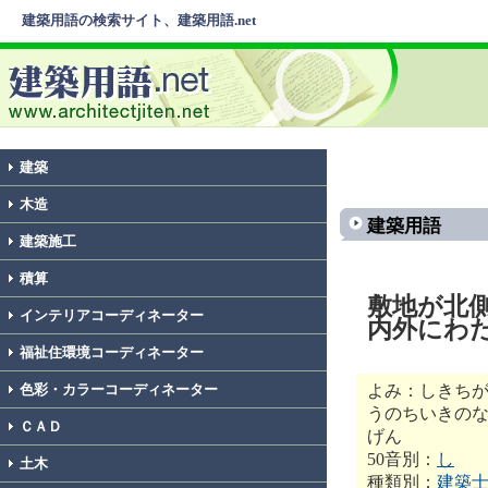
建築用語の検索サイト、建築用語.net
建築
木造
建築用語
建築施工
積算
敷地が北
インテリアコーディネーター
内外にわ
福祉住環境コーディネーター
よみ：しきちが
色彩・カラーコーディネーター
うのちいきの
ＣＡＤ
げん
50音別：
し
土木
種類別：
建築