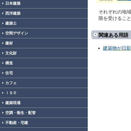
日本建築
それぞれの地
西洋建築
限を受けるこ
建築士
空間デザイン
関連ある用語
建材
建築物が日影
文化財
構造
住宅
カフェ
ＩＳＯ
建築現場
空調・衛生・配管
不動産・宅建