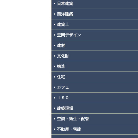
日本建築
西洋建築
建築士
空間デザイン
建材
文化財
構造
住宅
カフェ
ＩＳＯ
建築現場
空調・衛生・配管
不動産・宅建