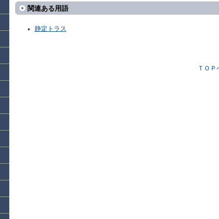
関連ある用語
静定トラス
ＴＯＰ