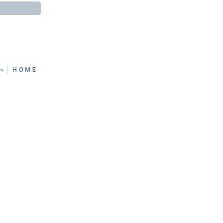
へ
│
ＨＯＭＥ