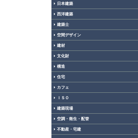
日本建築
西洋建築
建築士
空間デザイン
建材
文化財
構造
住宅
カフェ
ＩＳＯ
建築現場
空調・衛生・配管
不動産・宅建