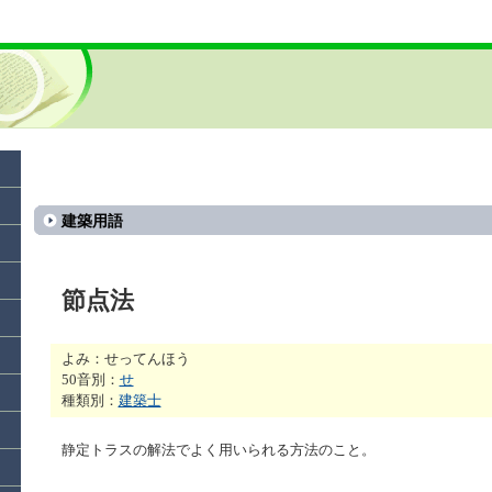
建築用語
節点法
よみ：せってんほう
50音別：
せ
種類別：
建築士
静定トラスの解法でよく用いられる方法のこと。