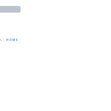
へ
│
ＨＯＭＥ