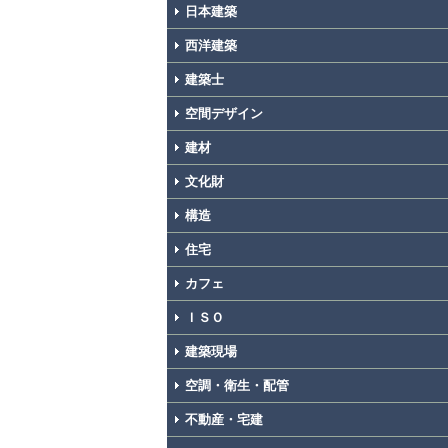
日本建築
西洋建築
建築士
空間デザイン
建材
文化財
構造
住宅
カフェ
ＩＳＯ
建築現場
空調・衛生・配管
不動産・宅建