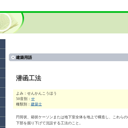
建築用語
潜函工法
よみ：せんかんこうほう
50音別：
せ
種類別：
建築士
円筒状、箱状ケーソンまたは地下室全体を地上で構造し、これらの
下部を掘り下げて沈設する工法のこと。