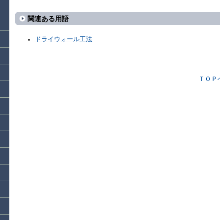
関連ある用語
ドライウォール工法
ＴＯＰ