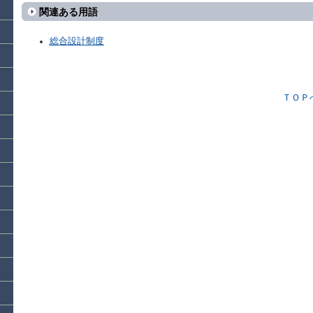
関連ある用語
総合設計制度
ＴＯＰ