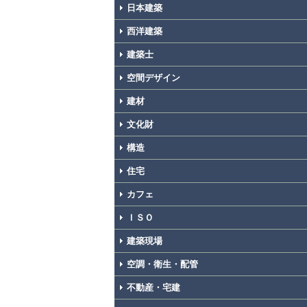
日本建築
西洋建築
建築士
空間デザイン
建材
文化財
構造
住宅
カフェ
ＩＳＯ
建築現場
空調・衛生・配管
不動産・宅建