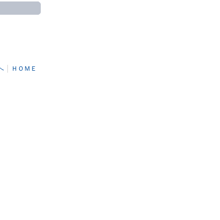
へ
│
ＨＯＭＥ