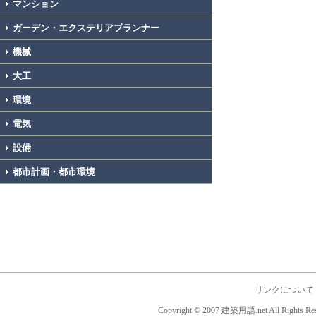
マンション
ガーデン・エクステリアプランナー
機械
大工
環境
電気
設備
都市計画・都市環境
リンクについて
Copyright © 2007 建築用語.net All Rights Res