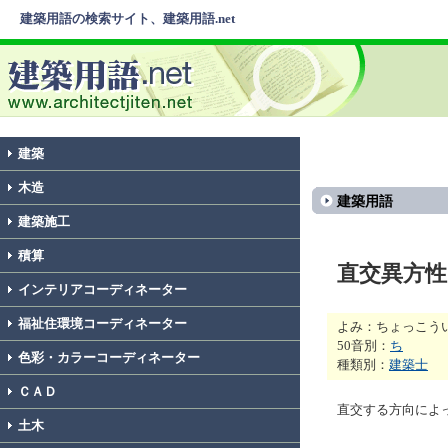
建築用語の検索サイト、建築用語.net
建築
木造
建築用語
建築施工
積算
直交異方性
インテリアコーディネーター
福祉住環境コーディネーター
よみ：ちょっこう
50音別：
ち
色彩・カラーコーディネーター
種類別：
建築士
ＣＡＤ
直交する方向によ
土木