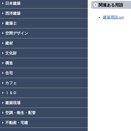
日本建築
関連ある用語
西洋建築
建築用語.net
建築士
空間デザイン
建材
文化財
構造
住宅
カフェ
ＩＳＯ
建築現場
空調・衛生・配管
不動産・宅建