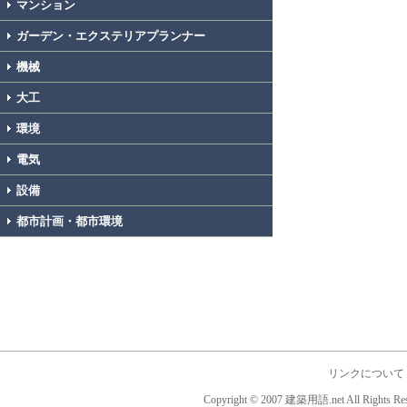
マンション
ガーデン・エクステリアプランナー
機械
大工
環境
電気
設備
都市計画・都市環境
リンクについて
Copyright © 2007 建築用語.net All Rights Res