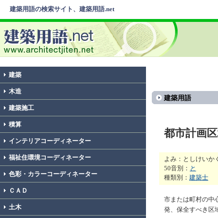
建築用語の検索サイト、建築用語.net
建築
木造
建築用語
建築施工
積算
都市計画区
インテリアコーディネーター
福祉住環境コーディネーター
よみ：としけいか
50音別：
と
色彩・カラーコーディネーター
種類別：
建築士
ＣＡＤ
市または町村の中
土木
発、保全すべき区