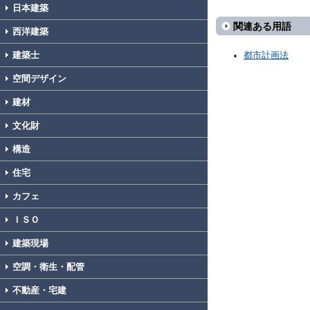
日本建築
関連ある用語
西洋建築
建築士
都市計画法
空間デザイン
建材
文化財
構造
住宅
カフェ
ＩＳＯ
建築現場
空調・衛生・配管
不動産・宅建