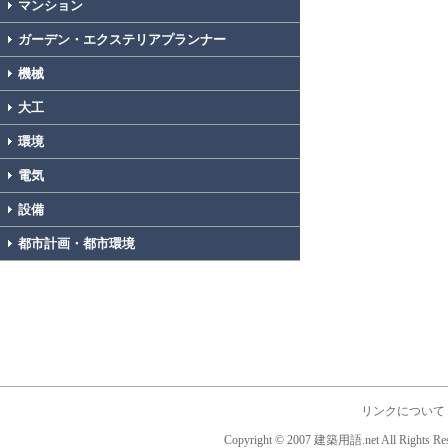
マンション
ガーデン・エクステリアプランナー
機械
大工
環境
電気
設備
都市計画・都市環境
リンクについて
Copyright © 2007 建築用語.net All Rights Res