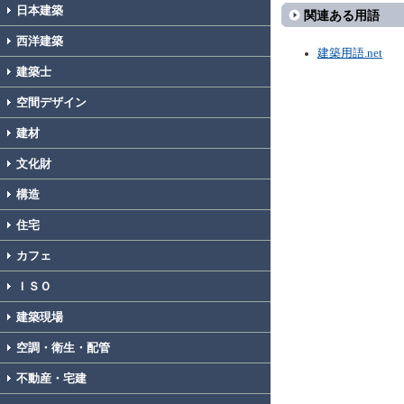
日本建築
関連ある用語
西洋建築
建築用語.net
建築士
空間デザイン
建材
文化財
構造
住宅
カフェ
ＩＳＯ
建築現場
空調・衛生・配管
不動産・宅建