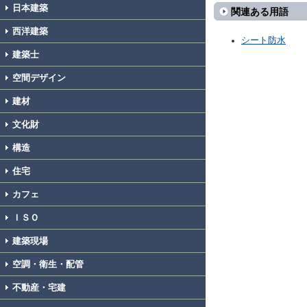
日本建築
関連ある用語
西洋建築
シート防水
建築士
空間デザイン
建材
文化財
構造
住宅
カフェ
ＩＳＯ
建築現場
空調・衛生・配管
不動産・宅建