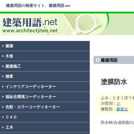
建築用語の検索サイト、建築用語.net
建築
木造
建築用語
建築施工
積算
塗膜防水
インテリアコーディネーター
福祉住環境コーディネーター
よみ：とまくぼう
50音別：
と
色彩・カラーコーディネーター
種類別：
建築士
ＣＡＤ
防水材(合成樹脂
土木