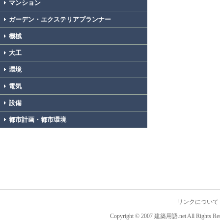
マンション
ガーデン・エクステリアプランナー
機械
大工
環境
電気
設備
都市計画・都市環境
リンクについて
Copyright © 2007 建築用語.net All Rights Res