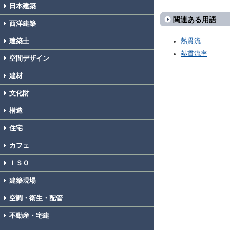
日本建築
関連ある用語
西洋建築
建築士
熱貫流
熱貫流率
空間デザイン
建材
文化財
構造
住宅
カフェ
ＩＳＯ
建築現場
空調・衛生・配管
不動産・宅建