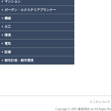
マンション
ガーデン・エクステリアプランナー
機械
大工
環境
電気
設備
都市計画・都市環境
リンクについて
Copyright © 2007 建築用語.net All Rights Res