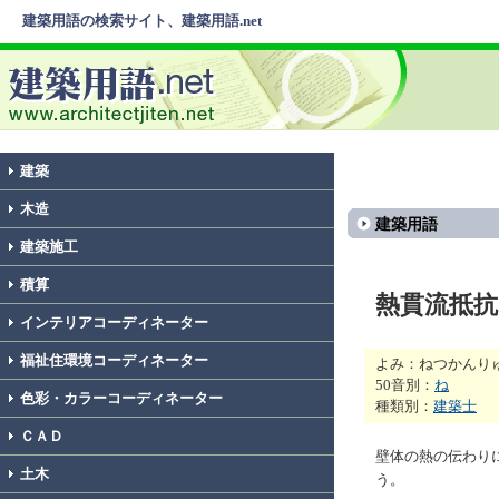
建築用語の検索サイト、建築用語.net
建築
木造
建築用語
建築施工
積算
熱貫流抵抗
インテリアコーディネーター
福祉住環境コーディネーター
よみ：ねつかんり
50音別：
ね
色彩・カラーコーディネーター
種類別：
建築士
ＣＡＤ
壁体の熱の伝わり
土木
う。