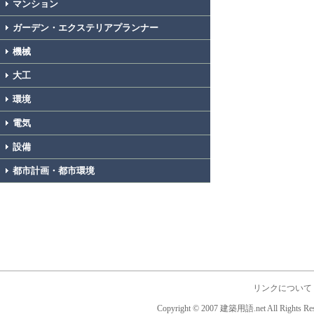
マンション
ガーデン・エクステリアプランナー
機械
大工
環境
電気
設備
都市計画・都市環境
リンクについて
Copyright © 2007 建築用語.net All Rights Res