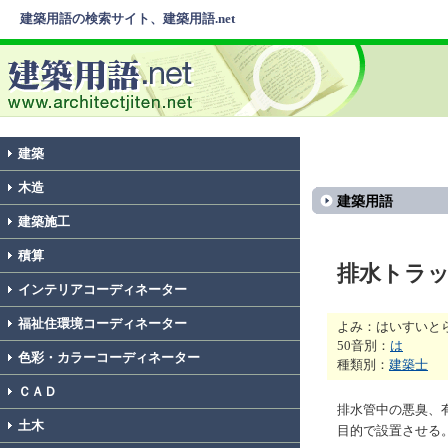
建築用語の検索サイト、建築用語.net
建築
木造
建築用語
建築施工
積算
排水トラ
インテリアコーディネーター
福祉住環境コーディネーター
よみ：はいすいと
50音別：
は
色彩・カラーコーディネーター
種類別：
建築士
ＣＡＤ
排水管中の悪臭、
土木
目的で設置させる