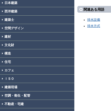
日本建築
関連ある用語
西洋建築
建築士
排水設備
排水方式
空間デザイン
建材
文化財
構造
住宅
カフェ
ＩＳＯ
建築現場
空調・衛生・配管
不動産・宅建