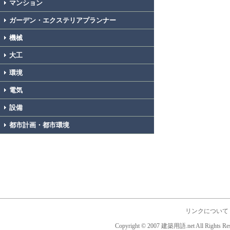
マンション
ガーデン・エクステリアプランナー
機械
大工
環境
電気
設備
都市計画・都市環境
リンクについて
Copyright © 2007 建築用語.net All Rights Res