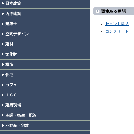
日本建築
関連ある用語
西洋建築
建築士
セメント製品
コンクリート
空間デザイン
建材
文化財
構造
住宅
カフェ
ＩＳＯ
建築現場
空調・衛生・配管
不動産・宅建