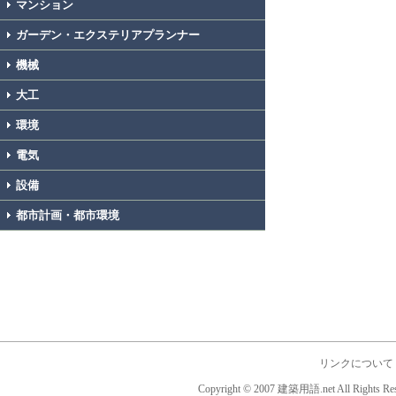
マンション
ガーデン・エクステリアプランナー
機械
大工
環境
電気
設備
都市計画・都市環境
リンクについて
Copyright © 2007 建築用語.net All Rights Res