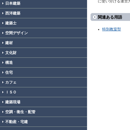
に使い分ける運営
日本建築
西洋建築
関連ある用語
建築士
特別教室型
空間デザイン
建材
文化財
構造
住宅
カフェ
ＩＳＯ
建築現場
空調・衛生・配管
不動産・宅建