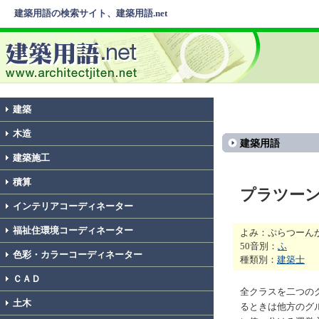
建築用語の検索サイト、建築用語.net
建築
木造
建築用語
建築施工
積算
プラツー
インテリアコーディネーター
福祉住環境コーディネーター
よみ：ぷらつーん
50音別：
ふ
色彩・カラーコーディネーター
種類別：
建築士
ＣＡＤ
全クラスを二つの
土木
るときは他方のグ