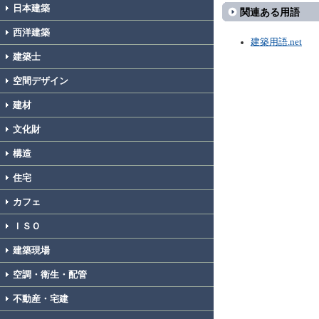
日本建築
関連ある用語
西洋建築
建築用語.net
建築士
空間デザイン
建材
文化財
構造
住宅
カフェ
ＩＳＯ
建築現場
空調・衛生・配管
不動産・宅建