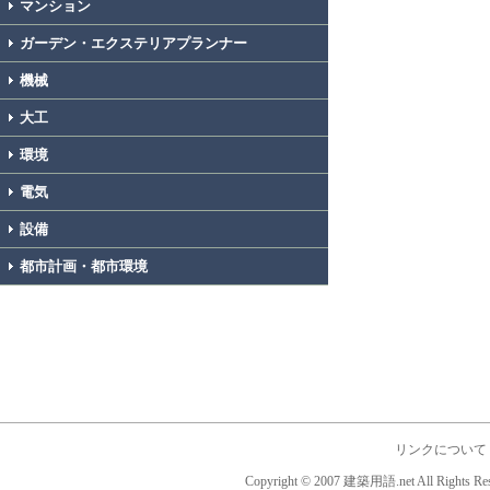
マンション
ガーデン・エクステリアプランナー
機械
大工
環境
電気
設備
都市計画・都市環境
リンクについて
Copyright © 2007 建築用語.net All Rights Res